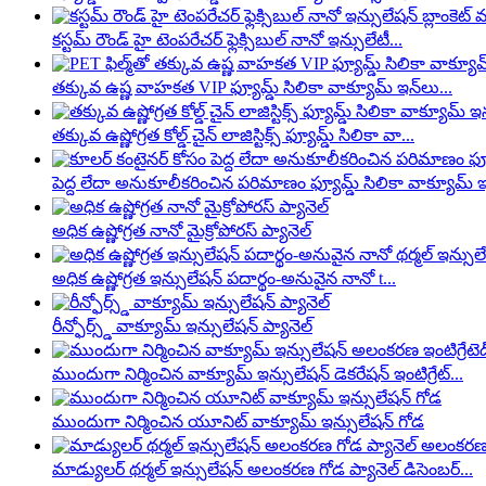
కస్టమ్ రౌండ్ హై టెంపరేచర్ ఫ్లెక్సిబుల్ నానో ఇన్సులేటీ...
తక్కువ ఉష్ణ వాహకత VIP ఫ్యూమ్డ్ సిలికా వాక్యూమ్ ఇన్‌లు...
తక్కువ ఉష్ణోగ్రత కోల్డ్ చైన్ లాజిస్టిక్స్ ఫ్యూమ్డ్ సిలికా వా...
పెద్ద లేదా అనుకూలీకరించిన పరిమాణం ఫ్యూమ్డ్ సిలికా వాక్యూమ్ 
అధిక ఉష్ణోగ్రత నానో మైక్రోపోరస్ ప్యానెల్
అధిక ఉష్ణోగ్రత ఇన్సులేషన్ పదార్థం-అనువైన నానో t...
రీన్ఫోర్స్డ్ వాక్యూమ్ ఇన్సులేషన్ ప్యానెల్
ముందుగా నిర్మించిన వాక్యూమ్ ఇన్సులేషన్ డెకరేషన్ ఇంటిగ్రేట్...
ముందుగా నిర్మించిన యూనిట్ వాక్యూమ్ ఇన్సులేషన్ గోడ
మాడ్యులర్ థర్మల్ ఇన్సులేషన్ అలంకరణ గోడ ప్యానెల్ డిసెంబర్...