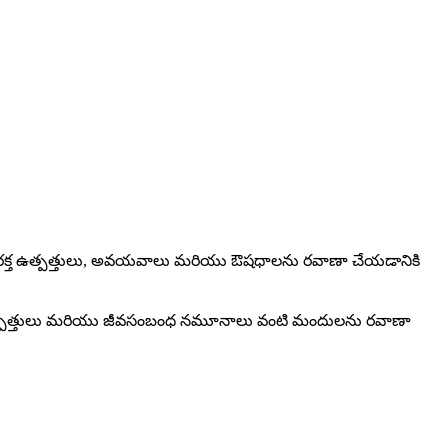
ాక్సులను రక్త ఉత్పత్తులు, అవయవాలు మరియు ఔషధాలను రవాణా చేయడానికి
ులు, IVD ఉత్పత్తులు మరియు జీవసంబంధ నమూనాలు వంటి మందులను రవాణా