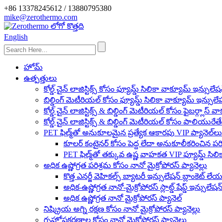
+86 13378245612 / 13880795380
mike@zerothermo.com
English
హోమ్
ఉత్పత్తులు
కోల్డ్ చైన్ లాజిస్టిక్స్ కోసం ఫ్యూమ్డ్ సిలికా వాక్యూమ్ ఇన్సులే
బిల్డింగ్ మెటీరియల్ కోసం ఫ్యూమ్డ్ సిలికా వాక్యూమ్ ఇన్సులే
కోల్డ్ చైన్ లాజిస్టిక్స్ & బిల్డింగ్ మెటీరియల్ కోసం ఫైబర్గ్లాస్ 
కోల్డ్ చైన్ లాజిస్టిక్స్ & బిల్డింగ్ మెటీరియల్ కోసం పాలియురేత
PET ఫిల్మ్‌తో అనుకూలమైన ప్రత్యేక ఆకారపు VIP ప్యానెల్‌లు
కూలర్ కంటైనర్ కోసం పెద్ద లేదా అనుకూలీకరించిన పరి
PET ఫిల్మ్‌తో తక్కువ ఉష్ణ వాహకత VIP ఫ్యూమ్డ్ సిలి
అధిక ఉష్ణోగ్రత పరిశ్రమ కోసం నానో మైక్రోపోరస్ ప్యానెల్లు
కొత్త ఎనర్జీ వెహికల్స్ బ్యాటరీ ఇన్సులేషన్ బ్లాంకెట్ లేయ
అధిక-ఉష్ణోగ్రత నానో-మైక్రోపోరస్ స్లాట్డ్ షేప్డ్ ఇన్సులేషన్
అధిక ఉష్ణోగ్రత నానో మైక్రోపోరస్ ప్యానెల్
నిష్క్రియ అగ్ని రక్షణ కోసం నానో మైక్రోపోరస్ ప్యానెల్లు
గృహోపకరణాల కోసం నానో మైక్రోపోరస్ ప్యానెల్లు