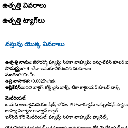
ఉత్పత్తి వివరాలు
ఉత్పత్తి ట్యాగ్‌లు
వస్తువు యొక్క వివరాలు
ఉత్పత్తి నామం:
జీరోథర్మో ఫ్యూమ్డ్ సిలికా వాక్యూమ్ ఇన్సులేషన్ కూలర్ బా
సామర్థ్యం:
70L లేదా అనుకూలీకరించిన పరిమాణం
మందం:
30మి.మీ
ఉష్ణ వాహకత:
<0.0025w/mk
అప్లికేషన్:
బదిలీ బ్యాగ్, కోల్డ్ చైన్ బాక్స్, టీకా క్యారియర్ కూలర్ బాక్స్
మెటీరియల్:
బయట అల్యూమినియం షీట్, లోపల PU+వాక్యూమ్ ఇన్సులేషన్ ప్యానెల
బాహ్య పదార్థం: కాన్వాస్ బ్యాగ్
ఇన్‌సైడ్ కోర్ మెటీరియల్: ఫ్యూమ్డ్ సిలికా వాక్యూమ్ ప్యానెల్స్
(గమనిక:
కస్టమర్ల థర్మల్ అవసరాలకు అనుగుణంగా కోర్ మెటీరియల్ అన