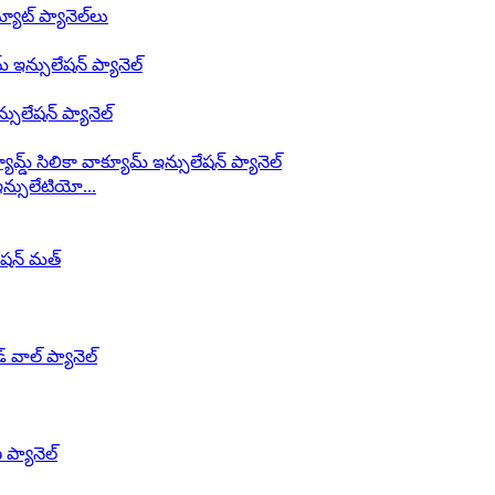
ఇన్సులేటియో...