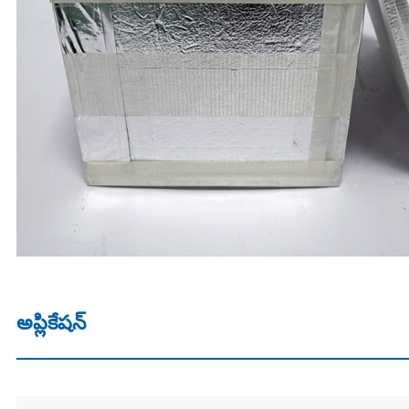
అప్లికేషన్